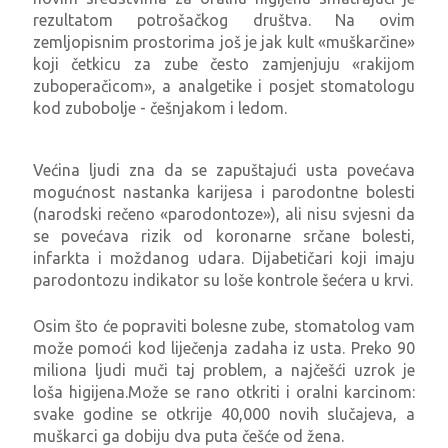
rezultatom potrošačkog društva. Na ovim
zemljopisnim prostorima još je jak kult «muškarčine»
koji četkicu za zube često zamjenjuju «rakijom
zuboperačicom», a analgetike i posjet stomatologu
kod zubobolje - češnjakom i ledom.
Većina ljudi zna da se zapuštajući usta povećava
mogućnost nastanka karijesa i parodontne bolesti
(narodski rečeno «parodontoze»), ali nisu svjesni da
se povećava rizik od koronarne srčane bolesti,
infarkta i moždanog udara. Dijabetičari koji imaju
parodontozu indikator su loše kontrole šećera u krvi.
Osim što će popraviti bolesne zube, stomatolog vam
može pomoći kod liječenja zadaha iz usta. Preko 90
miliona ljudi muči taj problem, a najčešći uzrok je
loša higijena.Može se rano otkriti i oralni karcinom:
svake godine se otkrije 40,000 novih slučajeva, a
muškarci ga dobiju dva puta češće od žena.