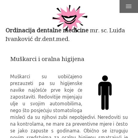
Ordinacija dentalne medicine
mr. sc. Luiđa
Ivanković dr.dent.med.
Muškarci i oralna higijena
Muškarci su uobičajeno
prezauzeti pa su higijenske
navike najčešće prve koje će
zapostaviti. Redovitije mijenjaju
ulje u svojim automobilima,
nego što posjećuju stomatologa
misleći da su njihovi zubi nepobjedivi. Neredoviti su
na kontrolama, ne mare za preventivne mjere i često
se jako zapuste s godinama. Obično se izruguju
novim sredstvima za oralnu higijenu smatrajući je