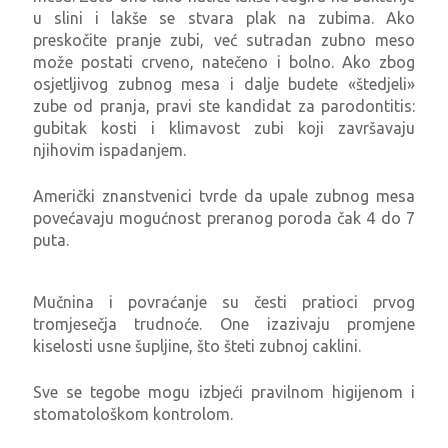
u slini i lakše se stvara plak na zubima. Ako
preskočite pranje zubi, već sutradan zubno meso
može postati crveno, natečeno i bolno. Ako zbog
osjetljivog zubnog mesa i dalje budete «štedjeli»
zube od pranja, pravi ste kandidat za parodontitis:
gubitak kosti i klimavost zubi koji završavaju
njihovim ispadanjem.
Američki znanstvenici tvrde da upale zubnog mesa
povećavaju mogućnost preranog poroda čak 4 do 7
puta.
Mučnina i povraćanje su česti pratioci prvog
tromjesečja trudnoće. One izazivaju promjene
kiselosti usne šupljine, što šteti zubnoj caklini.
Sve se tegobe mogu izbjeći pravilnom higijenom i
stomatološkom kontrolom.