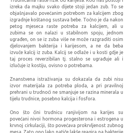
izreka da majku svako dijete stoji jedan zub. To se
objašnjavalo povećanim potrebom za kalcijem zbog
izgradnje koštanog sustava bebe. Točno je da nakon
petog mjeseca raste potreba za kalcijem, ali u
zubima se on nalazi u stabilnom spoju, jednom
ugrađen, on se iz zuba više ne može razgraditi osim
djelovanjem bakterija i karijesom, a ne da beba
izvuče kalcij iz zuba. Kalcij se odlaže i u kosti gdje je
taj proces reverzibilan tj. stalno se ugrađuje ali i
izlučuje iz kostiju, ovisno o potrebama.
Znanstvena istraživanja su dokazala da zubi nisu
izvor materijala za potreba ploda, a pri pravilnoj
prehrani u trudnoći ne smanjuje se razina minerala u
tijelu trudnice, posebno kalcija i fosfora.
Ono što čini trudnicu ranjivijom na karijes su
povećani nivoi hormona progesterona i estrogena u
krvnoj cirkulaciji, što povećava prokrvljenost zubnog
mesa. Zato ono lako natiče lakše reagira na bakterije