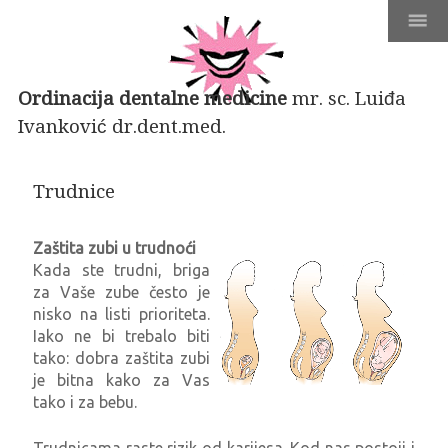
Ordinacija dentalne medicine
mr. sc. Luiđa
Ivanković dr.dent.med.
Trudnice
Zaštita zubi u trudnoći
Kada ste trudni, briga
za Vaše zube često je
nisko na listi prioriteta.
Iako ne bi trebalo biti
tako: dobra zaštita zubi
je bitna kako za Vas
tako i za bebu.
Trudnicama raste rizik od karijesa. Kod nas postoji i