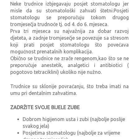
Neke trudnice izbjegavaju posjet stomatologu jer
misle da su stomatološki zahvati štetni.Posjeti
stomatologu se preporučuju tokom drugog
tromjesečja trudnoće tj. od 4. do 6. mjeseca.
Prva tri mjeseca su najvažnija za dobar razvoj
djeteta, a zadnje tromjesečje se povezuje sa stresom
koji prati posjet stomatologu što povećava
mogućnost prenatalnih komplikacija.
Obično se trudnice ne zrače rengenom,kao što se ne
preporučuje anestetik, analgetici i antibiotici (
pogotovo tetraciklini) ukoliko nije nužno.
Trudnice su sklonije povraćanju, što treba imati na
umu pri dentalnim zahvatima.
ZADRŽITE SVOJE BIJELE ZUBE
Dobrom higijenom usta i zubi (najbolje poslije
svakog jela)
Posjetima stomatologu (najbolje za vrijeme